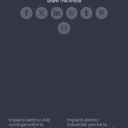
Share This Article
Facebook
X
LinkedIn
WhatsApp
Tumblr
Pinterest
Email
Post correlati
I
Impianti elettrici civili:
Impianti elettrici
3
come garantire la
industriali: perché la
T