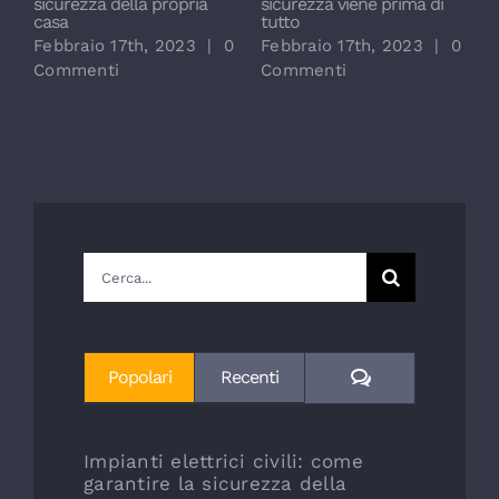
sicurezza della propria
sicurezza viene prima di
N
casa
tutto
0
Febbraio 17th, 2023
|
0
Febbraio 17th, 2023
|
0
Commenti
Commenti
Cerca
per:
Commenti
Popolari
Recenti
Impianti elettrici civili: come
garantire la sicurezza della